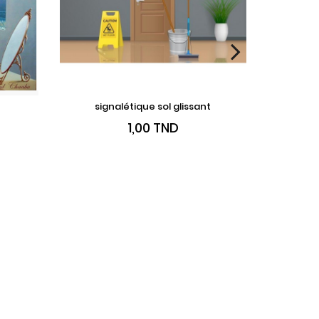
signalétique sol glissant
AJOUTER AU PANIER
T
VO
Prix
1,00 TND