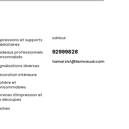
sahloul
pressions et supports
blicitaires
92999828
adeaux professionnels
ersonnalisés
tamarzist@lismvisual.com
gnalisations diverses
coration intérieure
tière et
onsommables
rvices d’impression et
e découpes
aches