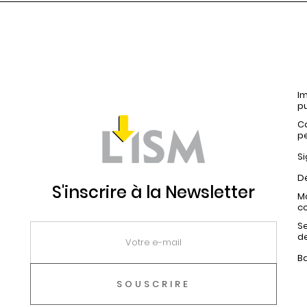
Im
pu
C
p
Si
Dé
S'inscrire à la Newsletter
Ma
c
Se
d
B