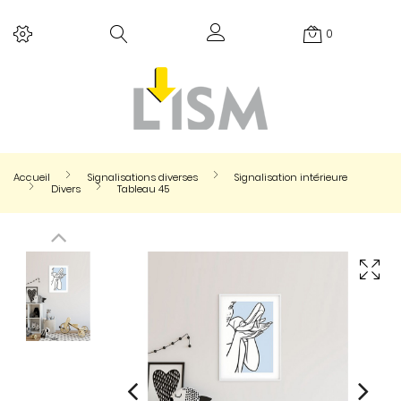
0
Accueil
Signalisations diverses
Signalisation intérieure
Divers
Tableau 45