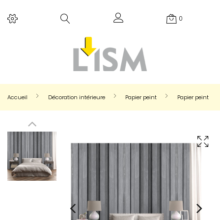
0
Accueil
Décoration intérieure
Papier peint
Papier peint