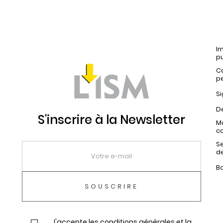
Im
pu
C
p
Si
Dé
S'inscrire à la Newsletter
Ma
c
Se
d
B
J'accepte les conditions générales et la