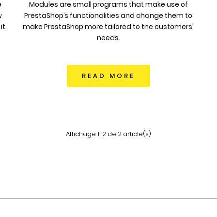
e
Modules are small programs that make use of
w
PrestaShop’s functionalities and change them to
t.
make PrestaShop more tailored to the customers'
needs.
READ MORE
Affichage 1-2 de 2 article(s)