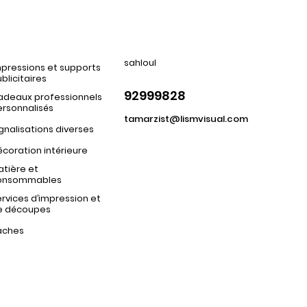
sahloul
pressions et supports
blicitaires
92999828
adeaux professionnels
ersonnalisés
tamarzist@lismvisual.com
gnalisations diverses
coration intérieure
tière et
onsommables
rvices d’impression et
e découpes
aches