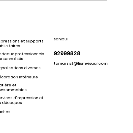
sahloul
pressions et supports
blicitaires
92999828
adeaux professionnels
ersonnalisés
tamarzist@lismvisual.com
gnalisations diverses
coration intérieure
tière et
onsommables
rvices d’impression et
e découpes
aches