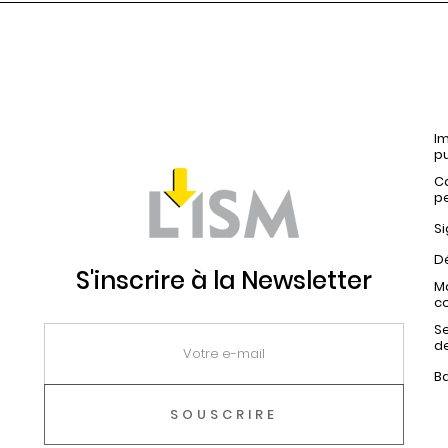
Im
pu
C
p
Si
Dé
S'inscrire à la Newsletter
Ma
c
Se
d
B