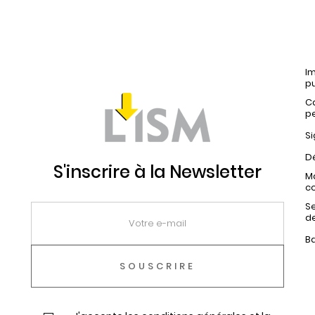
Im
pu
C
p
Si
Dé
S'inscrire à la Newsletter
Ma
c
Se
d
B