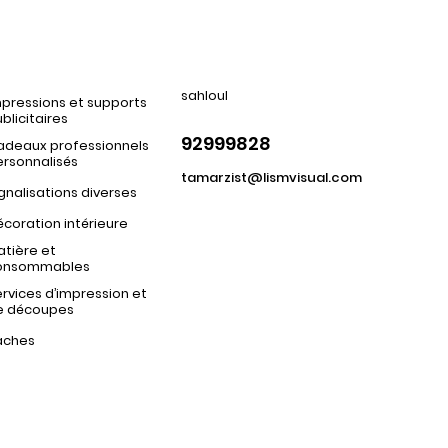
sahloul
pressions et supports
blicitaires
92999828
adeaux professionnels
ersonnalisés
tamarzist@lismvisual.com
gnalisations diverses
coration intérieure
tière et
onsommables
rvices d’impression et
e découpes
aches