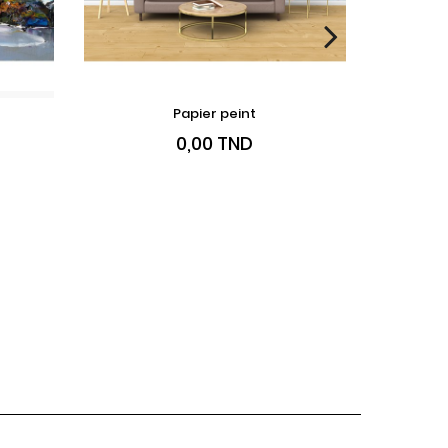
Papier peint
e
VOIR LE PRODUIT
AJO
T
Prix
0,00 TND