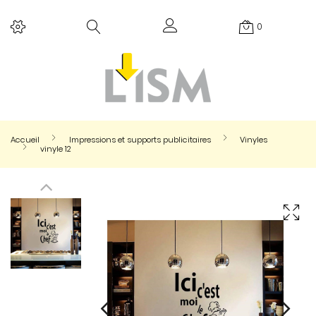
0
Accueil
Impressions et supports publicitaires
Vinyles
vinyle 12