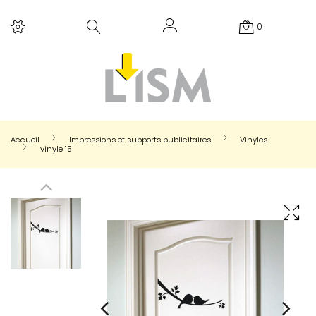
0
Accueil
Impressions et supports publicitaires
Vinyles
vinyle 15